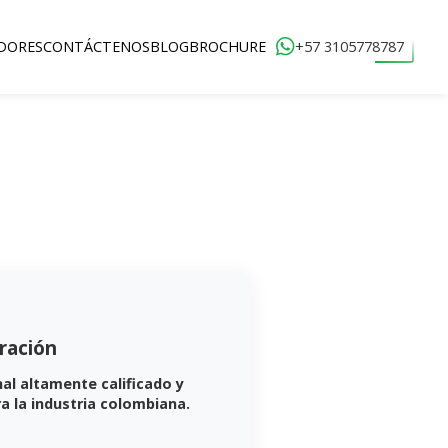
+57 3105778787
DORES
CONTÁCTENOS
BLOG
BROCHURE
ración
nal altamente calificado y
a la industria colombiana.