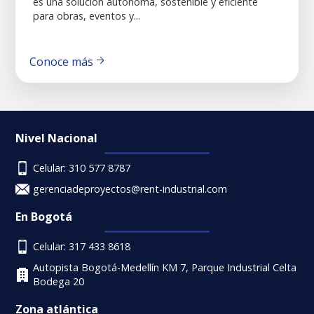
es una solución autónoma, sostenible y eficiente
para obras, eventos y...
Conoce más
Nivel Nacional
Celular: 310 577 8787
gerenciadeproyectos@rent-industrial.com
En Bogotá
Celular: 317 433 8618
Autopista Bogotá-Medellín KM 7, Parque Industrial Celta
Bodega 20
Zona atlántica