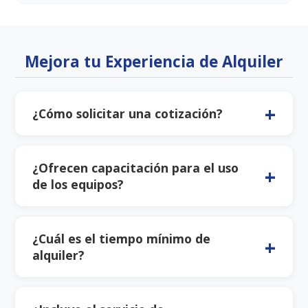
Mejora tu Experiencia de Alquiler
¿Cómo solicitar una cotización?
Puede solicitar una cotización a través de nuestro
formulario en línea, llamando a nuestro número de
¿Ofrecen capacitación para el uso
atención al cliente o enviando un correo electrónico
de los equipos?
con los detalles del equipo requerido y el tiempo de
alquiler.
Sí, proporcionamos capacitación básica para el uso
seguro y eficiente de todos nuestros equipos al
¿Cuál es el tiempo mínimo de
momento de la entrega, sin costo adicional.
alquiler?
El tiempo mínimo de alquiler varía según el equipo,
pero generalmente es de 24 horas para equipos