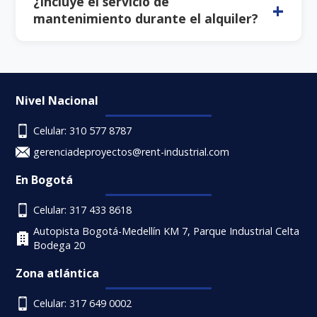
¿Incluye el servicio de
pequeños y 3 días para maquinaria especializada.
mantenimiento durante el alquiler?
Todos nuestros alquileres incluyen mantenimiento
básico y soporte técnico durante el período de renta
para garantizar el funcionamiento óptimo del equipo.
Nivel Nacional
Celular: 310 577 8787
gerenciadeproyectos@rent-industrial.com
En Bogotá
Celular: 317 433 8618
Autopista Bogotá-Medellín KM 7, Parque Industrial Celta
Bodega 20
Zona atlántica
Celular: 317 649 0002